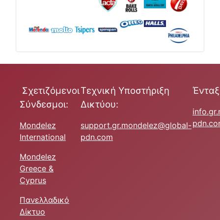
Σχετιζόμενοι
Τεχνική Υποστήριξη
Ένταξ
Σύνδεσμοι:
Δικτύου:
info.g
pdn.c
Mondelez
support.gr.mondelez@global-
International
pdn.com
Mondelez
Greece &
Cyprus
Πανελλαδικό
Δίκτυο